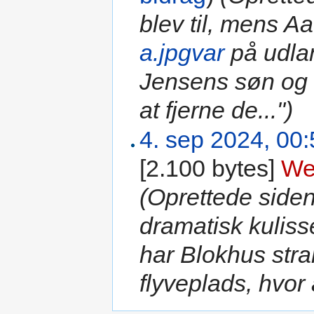
blev til, mens 
a.jpgvar
på udla
Jensens søn og 
at fjerne de...")
4. sep 2024, 00
[2.100 bytes]
‎
We
(Oprettede side
dramatisk kuliss
har Blokhus stran
flyveplads, hvor a