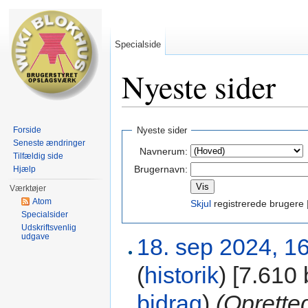
Specialside
Nyeste sider
Skift til:
Navigation
,
Søgning
Forside
Nyeste sider
Seneste ændringer
Navnerum:
Tilfældig side
Brugernavn:
Hjælp
Værktøjer
Atom
Skjul
registrerede brugere 
Specialsider
Udskriftsvenlig
udgave
18. sep 2024, 1
(
historik
)
‎
[7.610 
bidrag
)
(Oprett