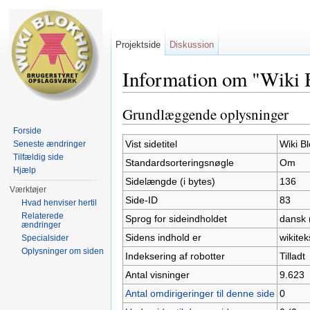
Projektside
Diskussion
Information om "Wiki
Skift til:
Navigation
,
Søgning
Grundlæggende oplysninger
Forside
Vist sidetitel
Wiki B
Seneste ændringer
Tilfældig side
Standardsorteringsnøgle
Om
Hjælp
Sidelængde (i bytes)
136
Værktøjer
Side-ID
83
Hvad henviser hertil
Relaterede
Sprog for sideindholdet
dansk 
ændringer
Sidens indhold er
wikitek
Specialsider
Oplysninger om siden
Indeksering af robotter
Tilladt
Antal visninger
9.623
Antal omdirigeringer til denne side
0