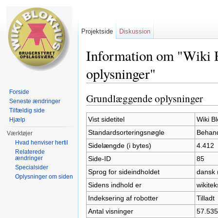
Projektside
Diskussion
Information om "Wiki B
oplysninger"
Skift til:
Navigation
,
Søgning
Forside
Grundlæggende oplysninger
Seneste ændringer
Tilfældig side
Vist sidetitel
Wiki B
Hjælp
Standardsorteringsnøgle
Behand
Værktøjer
Hvad henviser hertil
Sidelængde (i bytes)
4.412
Relaterede
Side-ID
85
ændringer
Specialsider
Sprog for sideindholdet
dansk 
Oplysninger om siden
Sidens indhold er
wikitek
Indeksering af robotter
Tilladt
Antal visninger
57.535