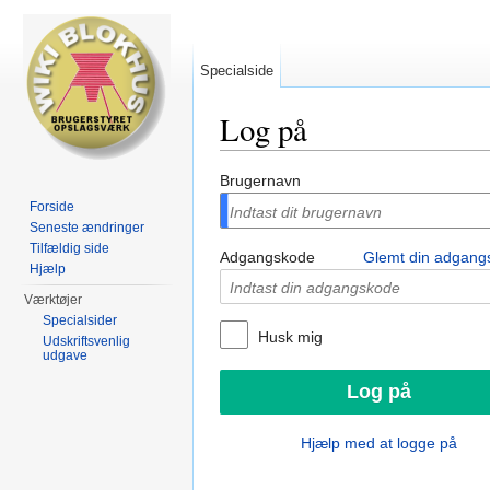
Specialside
Log på
Skift til:
Navigation
,
Søgning
Brugernavn
Forside
Seneste ændringer
Tilfældig side
Adgangskode
Glemt din adgang
Hjælp
Værktøjer
Specialsider
Husk mig
Udskriftsvenlig
udgave
Hjælp med at logge på