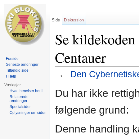
Side
Diskussion
Se kildekoden 
Centauer
Forside
Seneste ændringer
Tilfældig side
←
Den Cybernetisk
Hjælp
Skift til:
Navigation
,
Søgning
Værktøjer
Du har ikke rettig
Hvad henviser hertil
Relaterede
ændringer
følgende grund:
Specialsider
Oplysninger om siden
Denne handling k